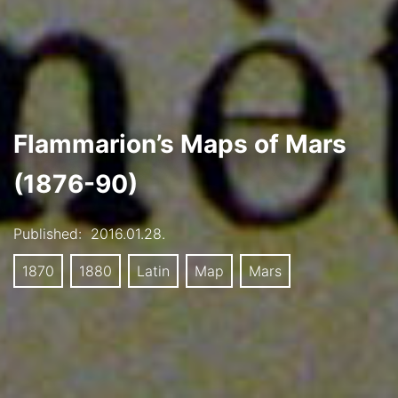
Flammarion’s Maps of Mars
(1876-90)
Published:
2016.01.28.
1870
1880
Latin
Map
Mars