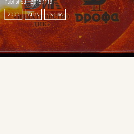
Published:
2015.11.18.
2000
Atlas
Cyrillic
Atlas of the Solar
System
Authors: KB Shingareva, BV Krasnopevtseva