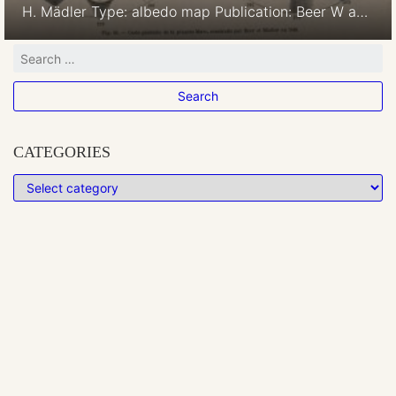
H. Mädler Type: albedo map Publication: Beer W and
Mädler JH (1841) Beiträge zur physischen Kenntniss
der himmlischen Körper im Sonnensysteme mit 7
Kupfertaf. Weimar. (Title plate) Comment: W. Beer
and J. H. Mädler chose first the dark albedo marking
of Sinus Meridiani (labeled “a”) as the “Geenwich”
[…]
CATEGORIES