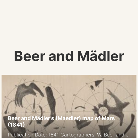
Beer and Mädler
Beer and Mädler’s (Maedler) map of Mars
(1841)
Publication Date: 1841 Cartographers: W. Beer and J.