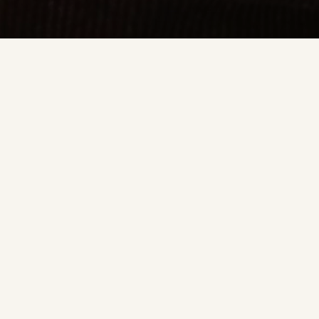
Authors: Raymond Ghirardi, Xavier Pasco, Isabelle
Surbès Verger
Editions:
Atlas de géographie de l’espace 1997, 1999
L’espace, nouveau territoire Atlas des satellites et des
politiques spatiales. Belin, 2002
The Cambridge Encyclopedia of Space: Missions,
Applications and Exploration. Cambridge University
Press, 2003