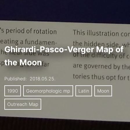
Ghirardi-Pasco-Verger Map of
the Moon
Published:
2018.05.25.
1990
Geomorphologic mp
Latin
Moon
Outreach Map