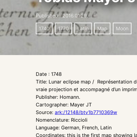
Published:
2016.01.29.
1740
1770
Latin
Map
Moon
Date : 1748
Title: Lunar eclipse map / Représentation de 
vraie projection et accompagné d’un imprimé 
Publisher: Homann.
Cartographer: Mayer JT
Source:
ark:/12148/btv1b7710369w
Nomenclature: Riccioli
Language: German, French, Latin
Coordinates: this is the first map showing 