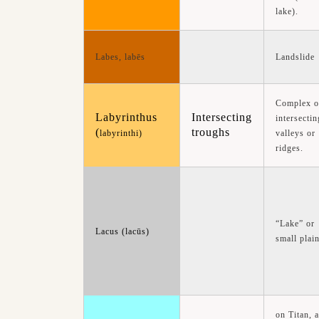
lake).
labēs
Landslide
Labes,
Complex o
Labyrinthus
Intersecting
intersectin
(
troughs
labyrinthi)
valleys or
ridges.
“Lake” or
Lacus (lacūs)
small plain
on Titan, a