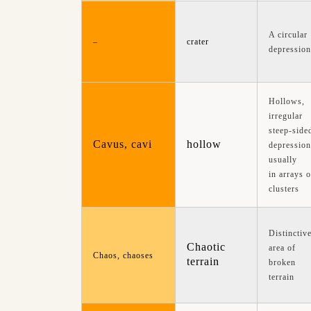
A circular
–
crater
depression
Hollows,
irregular
steep-side
Cavus, cavi
hollow
depression
usually
in arrays o
clusters
Distinctiv
Chaotic
area of
Chaos, chaoses
terrain
broken
terrain