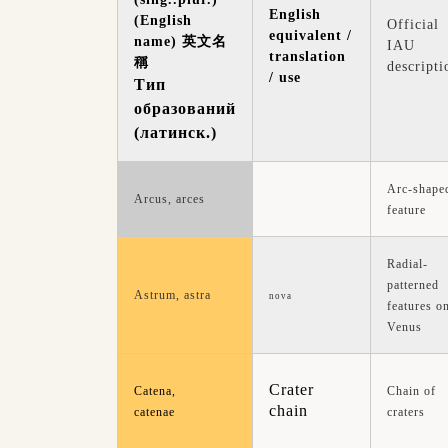
English
(English
Official
equivalent /
name) 英文名
IAU
translation
稱
descripti
/ use
Тип
образований
(
латинск.)
Arc-shape
Arcus, arces
feature
Radial-
patterned
Astrum, astra
nova
features o
Venus
Crater
Chain of
Catena,
chain
craters
catenae