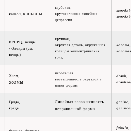
глубокая,
szurdok
каньоны
крутосклонная линейная
каньон,
szurdok
депрессия
крупная,
венец,
венцы
korona,
округлая деталь, окруженная
/ Овоиды (см.
koroná
кольцом концентрических
венцы)
гряд
небольшая
domb,
Холм,
возвышенность округлой в
холмы
dombsá
плане формы
Линейная возвышенность
gerinc,
Гряда,
gerince
гряды
неправильной формы
fakula,
Факула,
Факулы