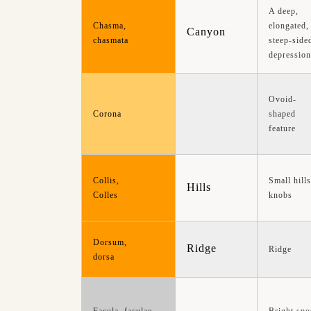
A deep,
elongated,
Chasma,
Canyon
steep-side
chasmata
depression
Ovoid-
shaped
Corona
feature
Small hills
Collis,
Hills
knobs
Colles
Dorsum,
Ridge
Ridge
dorsa