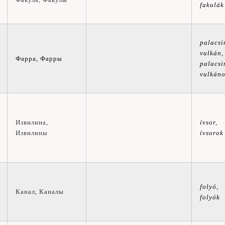
fakulák
palacsi
vulkán,
Фарра
, Фарры
palacsi
vulkán
Извилина,
ívsor,
Извилины
ívsorok
folyó,
Канал,
Каналы
folyók