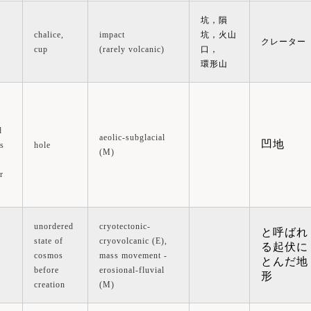
坑，隕
chalice,
impact
坑，火山
クレーター
cup
(rarely volcanic)
口，
環形山
d
aeolic-subglacial
凹地
s
hole
(M)
r
unordered
cryotectonic-
と呼ばれ
e
state of
cryovolcanic (E),
る起伏に
cosmos
mass movement -
とんだ地
before
erosional-fluvial
形
creation
(M)