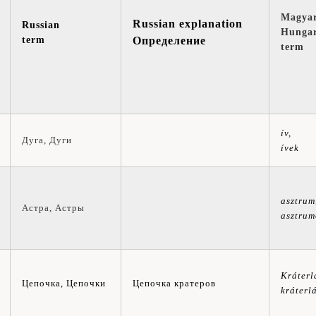
Magya
Russian explanation
Russian
Hungar
term
Определение
term
ív,
Дуга,
Дуги
ívek
asztrum
Астра,
Астры
asztrum
Kráterl
Цепочка, Цепочки
Цепочка кратеров
kráterl