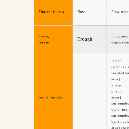
Flow terra
Fluctus, fluctūs
flow
Long, nar
Fossa,
Trough
depression
fossae
Island
(islands), 
isolated la
area (or
group
of such
areas)
Insula, insulae
surrounde
by, or near
surrounde
by, a liqui
area (sea o