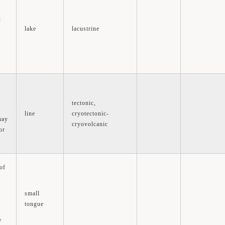
k
lake
lacustrine
s
tectonic,
line
cryotectonic-
may
cryovolcanic
or
of
small
tongue
e