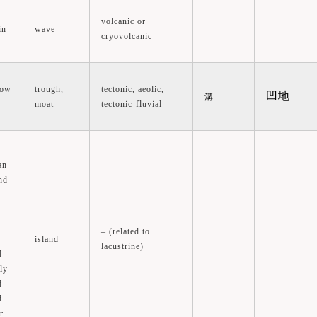
volcanic or
in
wave
cryovolcanic
row
trough,
tectonic, aeolic,
凹地
溝
moat
tectonic-fluvial
an
nd
– (related to
island
lacustrine)
d
ly
d
d
r