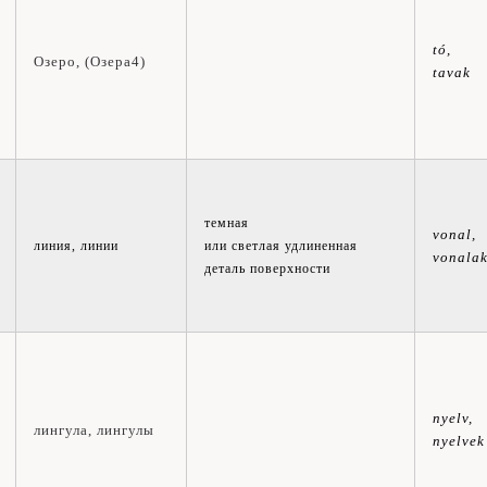
tó,
Озеро, (Озера4)
tavak
темная
vonal,
линия, линии
или светлая удлиненная
vonala
деталь поверхности
nyelv,
лингула, л
ингулы
nyelvek