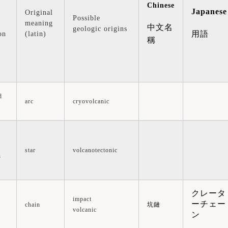
Chinese
Japanese
Original
Possible
meaning
中文名
geologic origins
on
(latin)
用語
稱
d
arc
cryovolcanic
star
volcanotectonic
n
クレータ
impact
ーチェー
chain
坑鏈
volcanic
ン