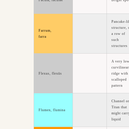
Bright spo
Facula, faculae
Pancake-li
structure, 
Farrum,
a row of
farra
such
structures
A very lo
curvilinear
flexūs
ridge with
Flexus,
scalloped
pattern
Channel o
Titan that
Flumen, flumina
might carr
liquid