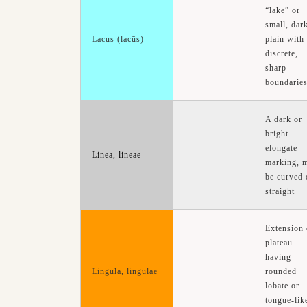
“lake” or
small, dar
plain with
Lacus (lacūs)
discrete,
sharp
boundarie
A dark or
bright
elongate
Linea, lineae
marking, 
be curved 
straight
Extension 
plateau
having
rounded
Lingula, lingulae
lobate or
tongue-lik