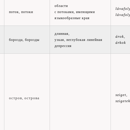
области
lávafol
поток, потоки
с потоками, имеющими
lávafol
языкообразные края
длинная,
árok,
борозда, борозды
узкая, неглубокая линейная
árkok
депрессия
sziget,
остров, о
строва
szigete