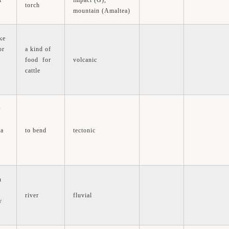
t
impact (G),
torch
mountain (Amaltea)
ke
or
a kind of
food for
volcanic
cattle
w
 a
to bend
tectonic
n
river
fluvial
y