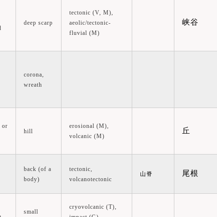
tectonic (V, M),
峡谷
deep scarp
aeolic/tectonic-
d
fluvial (M)
corona,
wreath
 or
erosional (M),
丘
hill
volcanic (M)
back (of a
tectonic,
尾根
山脊
body)
volcanotectonic
cryovolcanic (T),
small