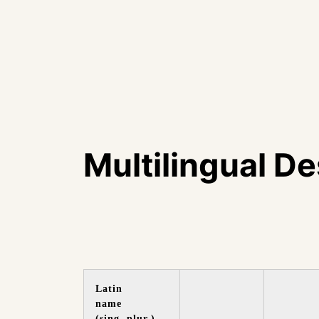
Multilingual D
Latin
name
(sing..plur.)