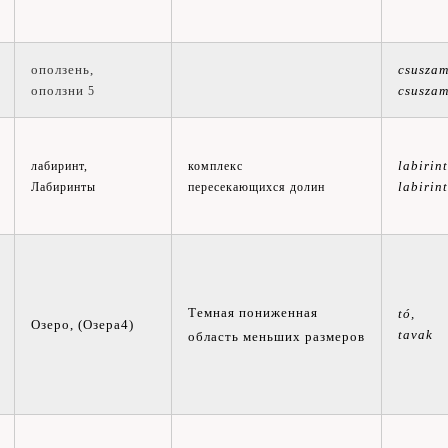
оползень,
csuszam
о
ползни
csuszam
5
labirint
лабиринт,
комплекс
labirin
Лабиринты
пересекающихся долин
Темная пониженная
tó,
Озеро, (Озера4)
tavak
область меньших размеров