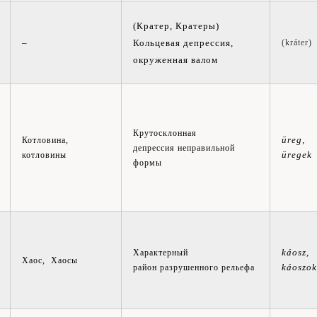
(Кратер, Кратеры)
–
Кольцевая депрессия,
(kráter)
окруженная валом
Крутосклонная
üreg,
Котловина,
депрессия неправильной
üregek
котловины
формы
káosz,
Характерный
Хаос, Хаосы
káoszok
район разрушенного рельефа