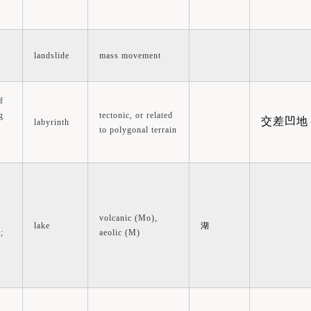
landslide
mass movement
f
g
tectonic, or related
交差凹地
labyrinth
to polygonal terrain
volcanic (Mo),
lake
湖
;
aeolic (M)