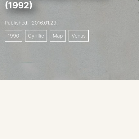
(1992)
Published:
2016.01.29.
1990
Cyrillic
Map
Venus
Source: Bugaevsky L.M., Shingareva K.B.,
Krasnopevtseva B.V et al. Atlas Planet Zemnoi Gruppy i
ih Sputnikov («Атлас планет земной группы и их
спутников».). MIIGAiK, 1992. Moscow
Scale: 1:35 000 000
Note: This is a hypsometric map. The Atlas contains